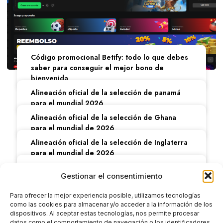
Código promocional Betify: todo lo que debes
saber para conseguir el mejor bono de
bienvenida
Alineación oficial de la selección de panamá
para el mundial 2026
Alineación oficial de la selección de Ghana
para el mundial de 2026
Alineación oficial de la selección de Inglaterra
para el mundial de 2026
Alineación de la selección de colombia para el
Gestionar el consentimiento
mundial 2026: novedades y expectativas
Alineación oficial de la selección de Uzbekistán
Para ofrecer la mejor experiencia posible, utilizamos tecnologías
para el mundial de 2026
como las cookies para almacenar y/o acceder a la información de los
dispositivos. Al aceptar estas tecnologías, nos permite procesar
datos como el comportamiento de navegación o los identificadores