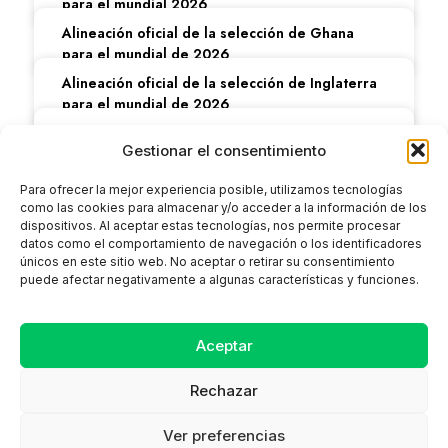
para el mundial 2026
Alineación oficial de la selección de Ghana
para el mundial de 2026
Alineación oficial de la selección de Inglaterra
para el mundial de 2026
Alineación de la selección de colombia para el
Gestionar el consentimiento
mundial 2026: novedades y expectativas
Alineación oficial de la selección de Uzbekistán
Para ofrecer la mejor experiencia posible, utilizamos tecnologías
para el mundial de 2026
como las cookies para almacenar y/o acceder a la información de los
dispositivos. Al aceptar estas tecnologías, nos permite procesar
datos como el comportamiento de navegación o los identificadores
únicos en este sitio web. No aceptar o retirar su consentimiento
puede afectar negativamente a algunas características y funciones.
Aceptar
CONTACTO
SITEMAP
AVISO LEGAL
Rechazar
Ver preferencias