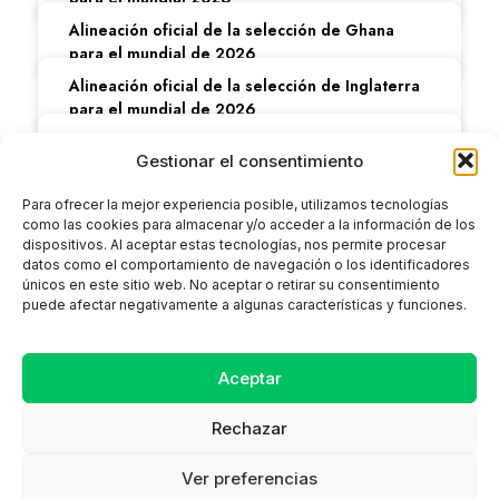
Alineación oficial de la selección de Ghana
para el mundial de 2026
Alineación oficial de la selección de Inglaterra
para el mundial de 2026
Alineación de la selección de colombia para el
Gestionar el consentimiento
mundial 2026: novedades y expectativas
Alineación oficial de la selección de Uzbekistán
Para ofrecer la mejor experiencia posible, utilizamos tecnologías
para el mundial de 2026
como las cookies para almacenar y/o acceder a la información de los
dispositivos. Al aceptar estas tecnologías, nos permite procesar
datos como el comportamiento de navegación o los identificadores
únicos en este sitio web. No aceptar o retirar su consentimiento
puede afectar negativamente a algunas características y funciones.
Aceptar
CONTACTO
SITEMAP
AVISO LEGAL
Rechazar
Ver preferencias
Copyright ©
Cristina Marin Shop, Todos los derechos